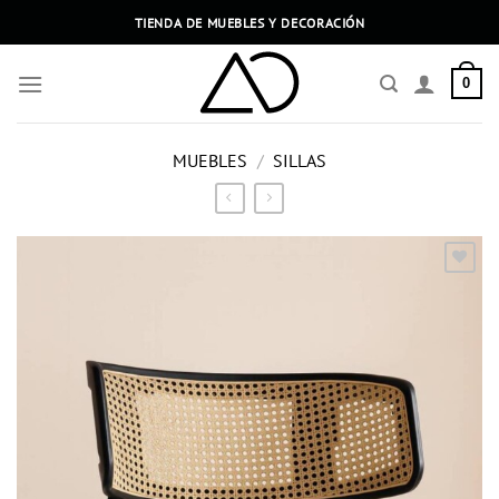
Saltar
TIENDA DE MUEBLES Y DECORACIÓN
al
contenido
0
MUEBLES
/
SILLAS
Añadir
a la
lista
de
deseos