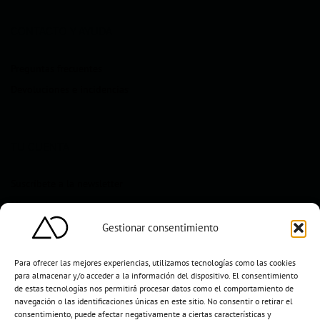
CONTACTO Y AYUDA
Preguntas frecuentes
Devoluciones e incidencias
TU CUENTA
Suscríbete a la newsletter
Mi cuenta
Gestionar consentimiento
Para ofrecer las mejores experiencias, utilizamos tecnologías como las cookies
para almacenar y/o acceder a la información del dispositivo. El consentimiento
de estas tecnologías nos permitirá procesar datos como el comportamiento de
navegación o las identificaciones únicas en este sitio. No consentir o retirar el
consentimiento, puede afectar negativamente a ciertas características y