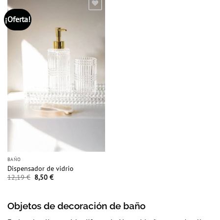
¡Oferta!
Añadir
a la
lista
de
deseos
BAÑO
Dispensador de vidrio
El
El
12,19
€
8,50
€
precio
precio
original
actual
era:
es:
12,19 €.
8,50 €.
Objetos de decoración de baño