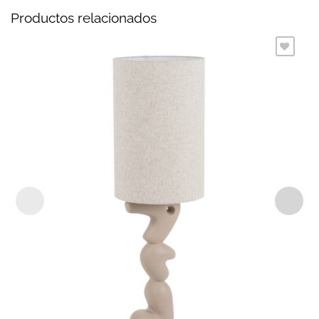
Productos relacionados
Añadir
a la
lista
de
deseos