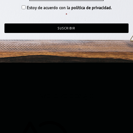
Consentimiento
*
Estoy de acuerdo con la
política de privacidad
.
*
we love design