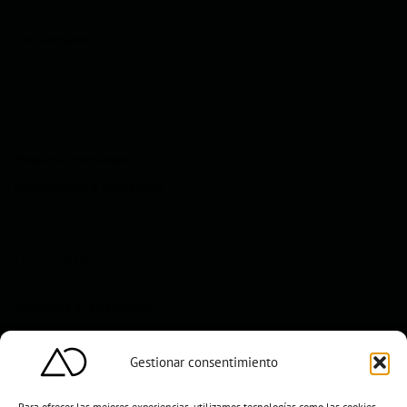
Encuéntranos
CONTACTO Y AYUDA
Preguntas frecuentes
Devoluciones e incidencias
TU CUENTA
Suscríbete a la newsletter
Mi cuenta
Gestionar consentimiento
Para ofrecer las mejores experiencias, utilizamos tecnologías como las cookies