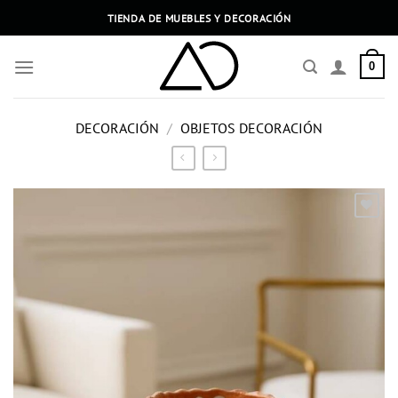
Saltar
TIENDA DE MUEBLES Y DECORACIÓN
al
contenido
0
DECORACIÓN
/
OBJETOS DECORACIÓN
Añadir
a la
lista
de
deseos