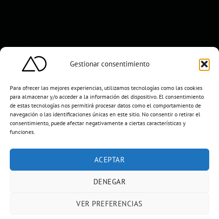
TU CUENTA
Suscríbete a la newsletter
Mi cuenta
Gestionar consentimiento
Para ofrecer las mejores experiencias, utilizamos tecnologías como las cookies
para almacenar y/o acceder a la información del dispositivo. El consentimiento
de estas tecnologías nos permitirá procesar datos como el comportamiento de
navegación o las identificaciones únicas en este sitio. No consentir o retirar el
consentimiento, puede afectar negativamente a ciertas características y
funciones.
ACEPTAR
Aljarafe Obras Servicios y Decoración S.L
DENEGAR
AVISO LEGAL
POLÍTICA DE PRIVACIDAD
POLÍTICA DE COOKIES
TÉRMINOS Y CONDICIONES
DEVOLUCIONES E INCIDENCIAS
VER PREFERENCIAS