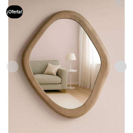
¡Oferta!
Añadir
a la
lista
de
deseos