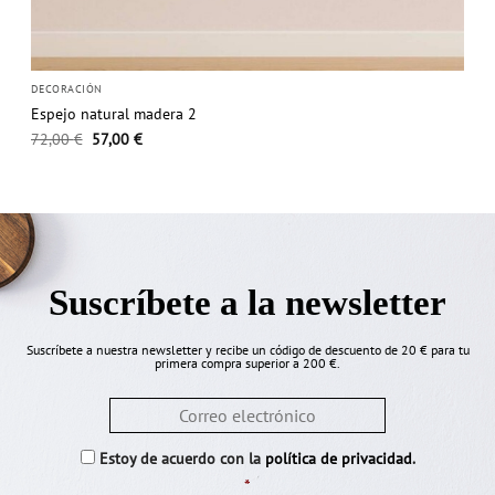
DECORACIÓN
Espejo natural madera 2
El
El
72,00
€
57,00
€
precio
precio
original
actual
era:
es:
72,00 €.
57,00 €.
Suscríbete a la newsletter
Suscríbete a nuestra newsletter y recibe un código de descuento de 20 € para tu
primera compra superior a 200 €.
Email
*
Consentimiento
*
Estoy de acuerdo con la
política de privacidad
.
*