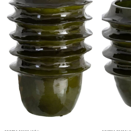
Añadir
a la
lista
de
deseos
+
+