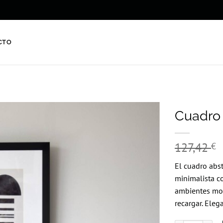
CTO
Cuadro 
127,42
€
Añadir
a la
lista
El cuadro abst
de
minimalista c
deseos
ambientes mod
recargar. Elega