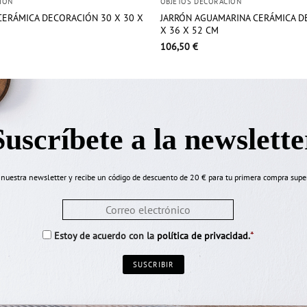
IÓN
OBJETOS DECORACIÓN
CERÁMICA DECORACIÓN 30 X 30 X
JARRÓN AGUAMARINA CERÁMICA D
X 36 X 52 CM
106,50
€
Suscríbete a la newslette
 nuestra newsletter y recibe un código de descuento de 20 € para tu primera compra supe
Email
*
Consentimiento
*
*
Estoy de acuerdo con la
política de privacidad
.