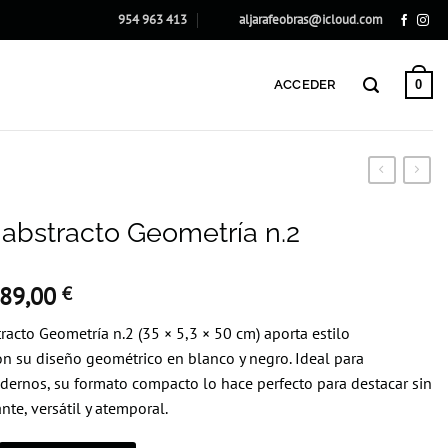
954 963 413
aljarafeobras@icloud.com
0
ACCEDER
abstracto Geometría n.2
El
El
89,00
€
precio
precio
racto Geometría n.2 (35 × 5,3 × 50 cm) aporta estilo
original
actual
on su diseño geométrico en blanco y negro. Ideal para
era:
es:
ernos, su formato compacto lo hace perfecto para destacar sin
127,42 €.
89,00 €.
nte, versátil y atemporal.