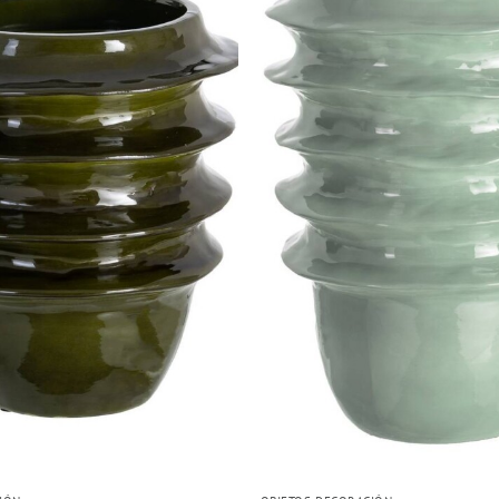
Añadir
a la
lista
de
deseos
+