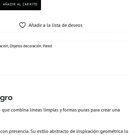
o Geometría n.2 cantidad
AÑADIR AL CARRITO
Añadir a la lista de deseos
ación
,
Objetos decoración
,
Pared
egro
o que combina líneas limpias y formas puras para crear una
con presencia. Su estilo abstracto de inspiración geométrica lo