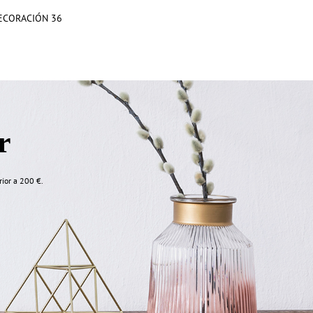
ECORACIÓN 36
r
rior a 200 €.