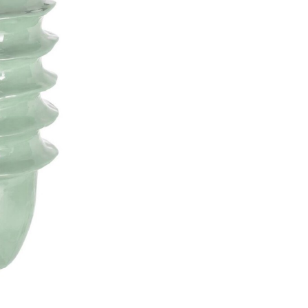
Añadir
a la
lista
de
deseos