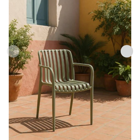
Añadir
a la
lista
de
deseos