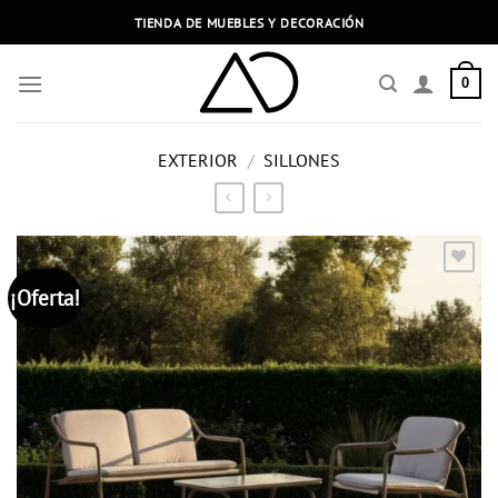
Saltar
TIENDA DE MUEBLES Y DECORACIÓN
al
contenido
0
EXTERIOR
/
SILLONES
¡Oferta!
Añadir
a la
lista
de
deseos