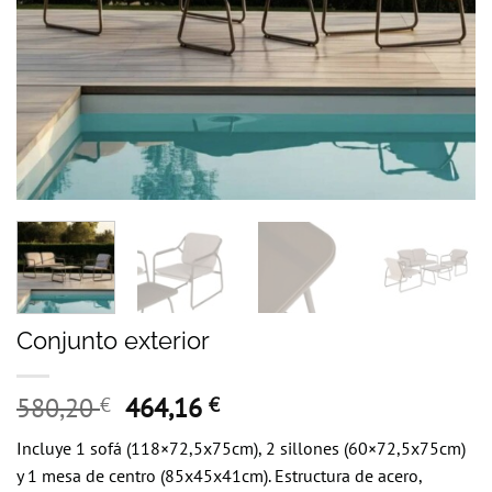
Conjunto exterior
El
El
580,20
464,16
€
€
precio
precio
Incluye 1 sofá (118×72,5x75cm), 2 sillones (60×72,5x75cm)
original
actual
y 1 mesa de centro (85x45x41cm). Estructura de acero,
era:
es: