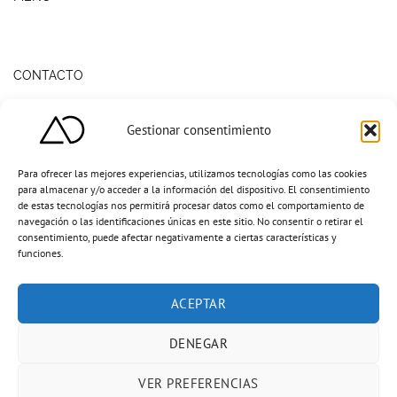
CONTACTO
Aljarafe Obras, Servicios y Decoración S.L.U.
Gestionar consentimiento
C/ Congreso, 68 - P.I. PISA
Mairena del Aljarafe - 41927 Sevilla
954 963 413 - 619 930 196 - aljarafeobras@icloud.com
Para ofrecer las mejores experiencias, utilizamos tecnologías como las cookies
para almacenar y/o acceder a la información del dispositivo. El consentimiento
de estas tecnologías nos permitirá procesar datos como el comportamiento de
navegación o las identificaciones únicas en este sitio. No consentir o retirar el
consentimiento, puede afectar negativamente a ciertas características y
funciones.
ACEPTAR
DENEGAR
VER PREFERENCIAS
Aljarafe Obras Servicios y Decoración S.L